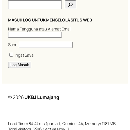
C
a
r
i
MASUK LOG UNTUK MENGELOLA SITUS WEB
Nama Pengguna atau Alamat Email
Sandi
Ingat Saya
© 2026
UKBJ Lumajang
Load Time: 84.47 ms (partial), Queries: 44, Memory: 11.81 MB,
Total Visitors: 59162 Active Now: 7