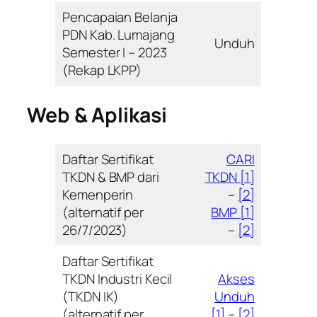
Pencapaian Belanja
PDN Kab. Lumajang
Unduh
Semester I – 2023
(Rekap LKPP)
Web & Aplikasi
Daftar Sertifikat
CARI
TKDN & BMP dari
TKDN [1]
Kemenperin
–
[2]
(alternatif per
BMP [1]
26/7/2023)
–
[2]
Daftar Sertifikat
TKDN Industri Kecil
Akses
(TKDN IK)
Unduh
(alternatif per
[1]
–
[2]