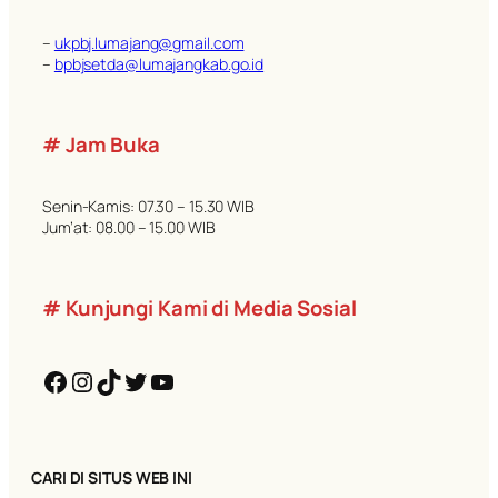
–
ukpbj.lumajang@gmail.com
–
bpbjsetda@lumajangkab.go.id
# Jam Buka
Senin-Kamis: 07.30 – 15.30 WIB
Jum’at: 08.00 – 15.00 WIB
# Kunjungi Kami di Media Sosial
Facebook
Instagram
TikTok
Twitter
YouTube
CARI DI SITUS WEB INI