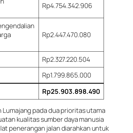
an
Rp4.754.342.906
engendalian
arga
Rp2.447.470.080
Rp2.327.220.504
Rp1.799.865.000
Rp25.903.898.490
 Lumajang pada dua prioritas utama
uatan kualitas sumber daya manusia
alat penerangan jalan diarahkan untuk