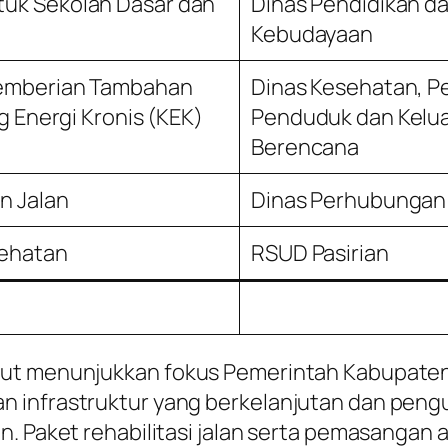
uk Sekolah Dasar dan
Dinas Pendidikan d
Kebudayaan
Pemberian Tambahan
Dinas Kesehatan, P
g Energi Kronis (KEK)
Penduduk dan Kelu
Berencana
n Jalan
Dinas Perhubungan
sehatan
RSUD Pasirian
but menunjukkan fokus Pemerintah Kabupaten
 infrastruktur yang berkelanjutan dan peng
n. Paket rehabilitasi jalan serta pemasangan 