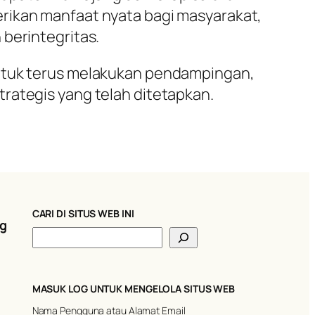
rikan manfaat nyata bagi masyarakat,
berintegritas.
tuk terus melakukan pendampingan,
rategis yang telah ditetapkan.
CARI DI SITUS WEB INI
ng
C
a
r
i
MASUK LOG UNTUK MENGELOLA SITUS WEB
Nama Pengguna atau Alamat Email