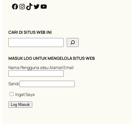
Facebook
Instagram
TikTok
Twitter
YouTube
CARI DI SITUS WEB INI
C
a
r
i
MASUK LOG UNTUK MENGELOLA SITUS WEB
Nama Pengguna atau Alamat Email
Sandi
Ingat Saya