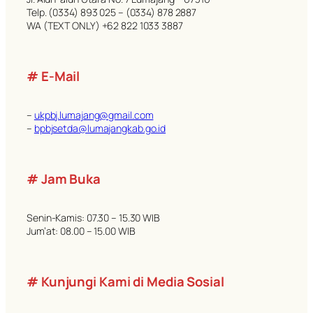
Telp. (0334) 893 025 – (0334) 878 2887
WA (TEXT ONLY) +62 822 1033 3887
# E-Mail
–
ukpbj.lumajang@gmail.com
–
bpbjsetda@lumajangkab.go.id
# Jam Buka
Senin-Kamis: 07.30 – 15.30 WIB
Jum’at: 08.00 – 15.00 WIB
# Kunjungi Kami di Media Sosial